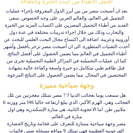
أفضل الأطباء من حيث الخبرة والكفاءة
بعد ان أصبحت مصر من بين أبرز الدول المعروفة بإجراء عمليات
التجميل في العالم، والعالم العربي على وجه الخصوص. سعى
العديد من أطباء التجميل المصرين على اكتساب المزيد من الخبرة
والتجارب وذلك من خلال اجراء تدريبات مختلفة في عدة دول
أوروبية وعربية. اضافة الى اكتساح مجال البحث العلمي للبحث عن
أحدث التقنيات المتطورة. الى ان أصبحت مصر تزخر بأفضل وأشهر
أطباء التجميل في العالم مما يضمن الحصول على أفضل النتائج.
كما ان عمليات التجميلية في المراكز الطبية التجميلية تجرى من
قبل طاقم طبي متكامل ذو خبرة واسعة وكفاءة عالية بشهادة
المختصين في المجال. مما يضمن الحصول على النتائج المرجوة.
وجهة سياحية مميزة
هل سمعت يوما بعجائب الدنيا 7 ? مصر تمتلك معجزتين من تلك
العجائب وهي، الهرم الأكبر، الذي يبلغ ارتفاعه حاليا 146 متر ووزنه 6
ملايين طن. اما الاعجوبة الثانية، هي منارة الإسكندرية وهي اول
منارة في العالم.
مصر وجهة سياحية ممتازة للتعرف على فخامة وتاريخ الحضارة
الفرعونية العظيمة فهي تمتلك 9 مواقع مسجلة ضمن قائمات