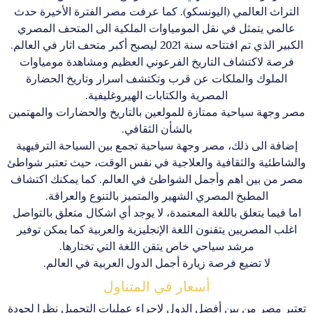
التراث العالمي (اليونسكو). كما عرفت مصر الفترة الأخيرة حدث
عالمي يتمثل في نقل المومياوات الملكية الى المتحف المصري
الكبير الذي تم افتتاحه سنة 2021 ليصبح أكبر متحف اثار في العالم.
فرصة لاكتشاف التاريخ الفرعوني العظيم ومشاهدة مومياوات
الملوك والملكات عن قرب وتكتشف اسرار وتاريخ الحضارة
المصرية والكتابات الهيروغليفية.
مصر وجهة سياحية ممتازة للمولعين بالتاريخ والحضارات والمهتمين
بالشأن الثقافي.
إضافة الى ذلك، مصر وجهة سياحية تجمع بين السياحة الترفيهية
والشاطئية والثقافية والعلاجية في نفس الوقت، حيث تعتبر شواطئ
مصر من بين اهم وأجمل الشواطئ في العالم. كما يمكنك اكتشاف
المطبخ المصري الشهير والمتميز بالتنوع والعراقة.
اما فيما يتعلق باللغة المعتمدة، لا يوجد أي اشكال متعلق بالتواصل
اغلب المصريين يتقنون اللغة الإنجليزية والعربية كما يمكن توفير
مرشد سياحي خاص يتقن اللغة التي تختارها.
لا تضيع فرصة زيارة أجمل الدول العربية في العالم.
أسعار في المتناول
تعتبر مصر من بين أفضل الدول لإجراء عمليات التجميل نظرا لجودة