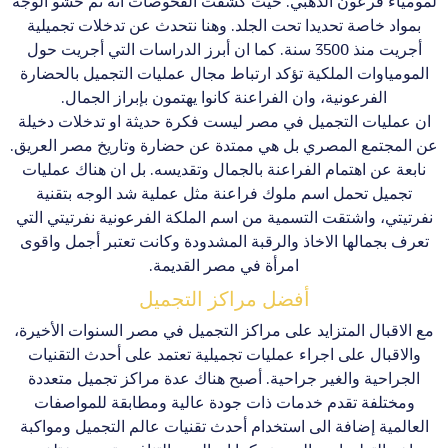
لمومياء فرعون الذهبي. حيث كشفت الفحوصات انه تم حشو الوجه
بمواد خاصة تحديدا تحت الجلد. وهنا نتحدث عن تدخلات تجميلية
أجريت منذ 3500 سنة. كما ان أبرز الدراسات التي أجريت حول
المومياوات الملكية تؤكد ارتباط مجال عمليات التجميل بالحضارة
الفرعونية، وان الفراعنة كانوا يهتمون بإبراز الجمال.
ان عمليات التجميل في مصر ليست فكرة حديثة او تدخلات دخيلة
عن المجتمع المصري بل هي ممتدة عن حضارة وتاريخ مصر العريق.
نابعة عن اهتمام الفراعنة بالجمال وتقديسه. بل ان هناك عمليات
تجميل تحمل اسم ملوك فراعنة مثل عملية شد الوجه بتقنية
نفرتيتي، واشتقت التسمية من اسم الملكة الفرعونية نفرتيتي التي
تعرف بجمالها الاخاذ والرقبة المشدودة وكانت تعتبر أجمل واقوى
امرأة في مصر القديمة.
أفضل مراكز التجميل
مع الاقبال المتزايد على مراكز التجميل في مصر السنوات الأخيرة،
والاقبال على اجراء عمليات تجميلية تعتمد على أحدث التقنيات
الجراحية والغير جراحية. أصبح هناك عدة مراكز تجميل متعددة
ومختلفة تقدم خدمات ذات جودة عالية ومطابقة للمواصفات
العالمية إضافة الى استخدام أحدث تقنيات عالم التجميل ومواكبة