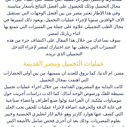
مجال التجميل وذلك للحصول على أفضل النتائج بأسعار مناسبة.
وفي هذا الإطار تعتبر مصر من بين أفضل الوجهات التي تستقبل
الاف الوافدين سنويا لإجراء عمليات التجميل، ويعود ذلك لتميزها في
مجال الطب التجميلي علاوة على جملة من المميزات التي تتمتع بها
اثناء زيارتك لمصر.
سوف نساعدك من خلال هذا المقال على اكتشاف جزء من هذه
المميزات التي تحظى بها عند اختيارك لمصر لإجراء التدخل
التجميلي الذي تريده.
عمليات التجميل ومصر القديمة
مصر، ام الدنيا، كما يروق للعديد ان يسميها. من بين أولى الحضارات
التي اهتمت بمجال التجميل.
كانت البداية مع المصريون القدامة، من خلال اجراء عمليات تجميل
بسيطة للفك ورضوض الوجه آنذاك. كما اكدت دراسات أجريت حول
مومياوات ملكية، ان الفراعنة تولوا صنع أطراف وأعضاء صناعية
في غاية الدقة والحرفية. اضافة لإجراء عمليات للحقن تحت الجلد
التي كشف عنها هوارد كارتر وهو عالم اثار انجليزي الجنسية وخبير
بعلوم المصريات. وذلك بعد ان أجرى فحص شامل بالأشعة اكس